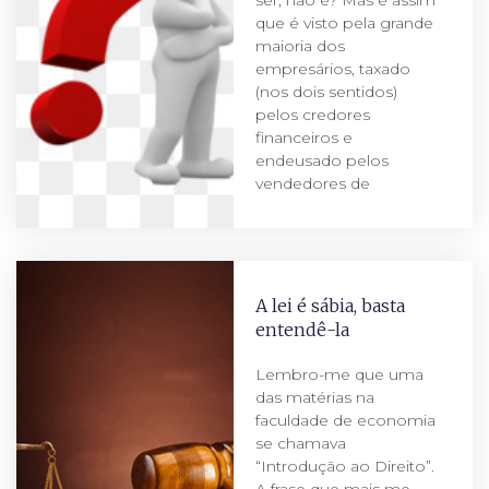
que é visto pela grande
maioria dos
empresários, taxado
(nos dois sentidos)
pelos credores
financeiros e
endeusado pelos
vendedores de
A lei é sábia, basta
entendê-la
Lembro-me que uma
das matérias na
faculdade de economia
se chamava
“Introdução ao Direito”.
A frase que mais me