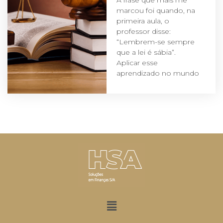
marcou foi quando, na
primeira aula, o
professor disse:
“Lembrem-se sempre
que a lei é sábia”.
Aplicar esse
aprendizado no mundo